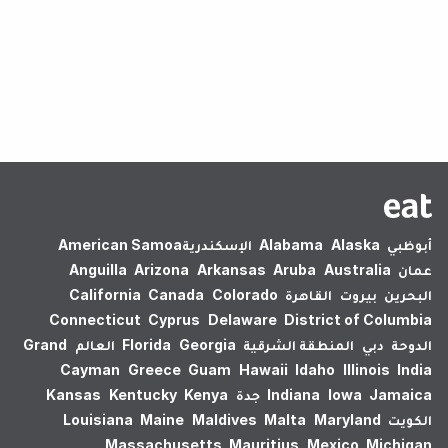
لم يتم العثور على نتائج.
American Samoa
الإسكندرية‎
Alabama
Alaska
أبوظبي
Anguilla
Arizona
Arkansas
Aruba
Australia
عمان
California
Canada
Colorado
القاهرة
بيروت
البحرين
Connecticut
Cyprus
Delaware
District of Columbia
Grand
العالم
Florida
Georgia
المنطقة الشرقية
دبي
الدوحة
Cayman
Greece
Guam
Hawaii
Idaho
Illinois
India
Kansas
Kentucky
Kenya
جدة
Indiana
Iowa
Jamaica
Louisiana
Maine
Maldives
Malta
Maryland
الكويت
Massachusetts
Mauritius
Mexico
Michigan