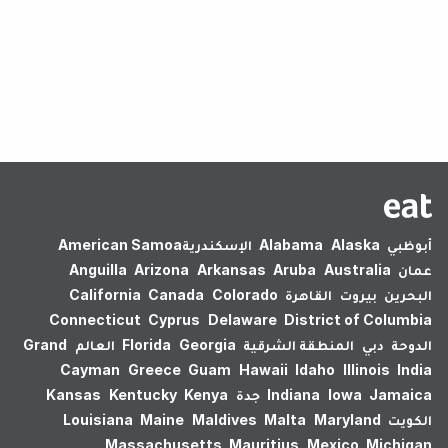
لم يتم العثور على نتائج.
أبوظبي
Alaska
Alabama
الإسكندرية‎
American Samoa
عمان
Australia
Aruba
Arkansas
Arizona
Anguilla
البحرين
بيروت
القاهرة
Colorado
Canada
California
Connecticut
Cyprus
Delaware
District of Columbia
الدوحة
دبي
المنطقة الشرقية
Georgia
Florida
العالم
Grand
Cayman
Greece
Guam
Hawaii
Idaho
Illinois
India
Jamaica
Iowa
Indiana
جدة
Kenya
Kentucky
Kansas
الكويت
Maryland
Malta
Maldives
Maine
Louisiana
Massachusetts
Mauritius
Mexico
Michigan