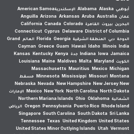
أبوظبي
Alaska
Alabama
الإسكندرية‎
American Samoa
عمان
Australia
Aruba
Arkansas
Arizona
Anguilla
البحرين
بيروت
القاهرة
Colorado
Canada
California
Connecticut
Cyprus
Delaware
District of Columbia
الدوحة
دبي
المنطقة الشرقية
Georgia
Florida
العالم
Grand
Cayman
Greece
Guam
Hawaii
Idaho
Illinois
India
Jamaica
Iowa
Indiana
جدة
Kenya
Kentucky
Kansas
الكويت
Maryland
Malta
Maldives
Maine
Louisiana
Massachusetts
Mauritius
Mexico
Michigan
Montana
Missouri
Mississippi
Minnesota
مسقط
Nebraska
Nevada
New Hampshire
New Jersey
New
North Dakota
North Carolina
New York
Mexico
الإمارات
الشمالية
Oklahoma
Ohio
Northern Mariana Islands
Rhode Island
Puerto Rico
Pennsylvania
Oregon
الرياض
Singapore
South Carolina
South Dakota
Sri Lanka
Tennessee
Texas
United Kingdom
United States
United States Minor Outlying Islands
Utah
Vermont