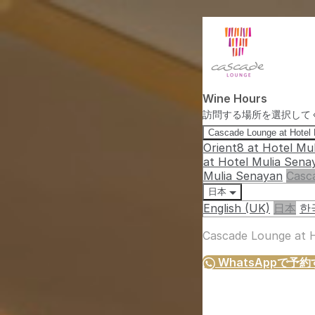
Wine Hours
訪問する場所を選択して
Cascade Lounge at Hotel
Orient8 at Hotel Mu
at Hotel Mulia Sena
Mulia Senayan
Casc
日本
English (UK)
日本
한
Cascade Lounge at 
WhatsAppで予