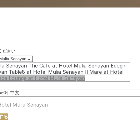
ください
 Mulia Senayan
lia Senayan
The Cafe at Hotel Mulia Senayan
Edogin
yan
Table8 at Hotel Mulia Senayan
Il Mare at Hotel
ade Lounge at Hotel Mulia Senayan
국어
中文
Hotel Mulia Senayan
約する