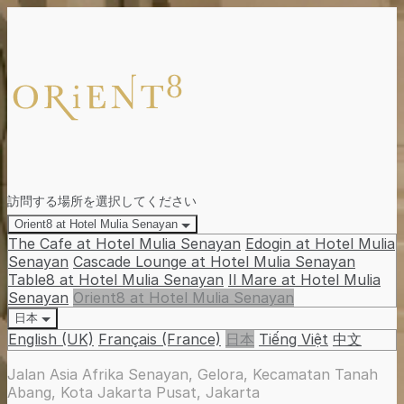
訪問する場所を選択してください
Orient8 at Hotel Mulia Senayan
The Cafe at Hotel Mulia Senayan
Edogin at Hotel Mulia
Senayan
Cascade Lounge at Hotel Mulia Senayan
Table8 at Hotel Mulia Senayan
Il Mare at Hotel Mulia
Senayan
Orient8 at Hotel Mulia Senayan
日本
English (UK)
Français (France)
日本
Tiếng Việt
中文
Jalan Asia Afrika Senayan, Gelora, Kecamatan Tanah
Abang, Kota Jakarta Pusat, Jakarta