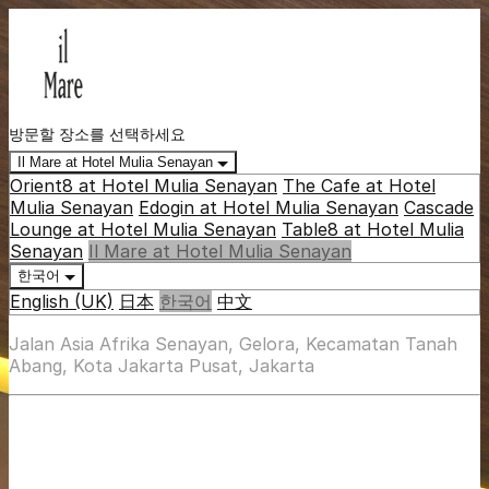
방문할 장소를 선택하세요
Il Mare at Hotel Mulia Senayan
Orient8 at Hotel Mulia Senayan
The Cafe at Hotel
Mulia Senayan
Edogin at Hotel Mulia Senayan
Cascade
Lounge at Hotel Mulia Senayan
Table8 at Hotel Mulia
Senayan
Il Mare at Hotel Mulia Senayan
한국어
English (UK)
日本
한국어
中文
Jalan Asia Afrika Senayan, Gelora, Kecamatan Tanah
Abang, Kota Jakarta Pusat, Jakarta