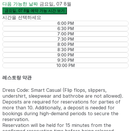
다음 가능한 날짜
금요일, 07 8월
금요일, 07 8월 예약 가능 시간 보기
시간을 선택하세요
6:00 PM
6:30 PM
7:00 PM
7:30 PM
8:00 PM
8:30 PM
9:00 PM
9:30 PM
10:00 PM
레스토랑 약관
Dress Code: Smart Casual (Flip flops, slippers,
undershirt, sleepwear and bathrobe are not allowed).
Deposits are required for reservations for parties of
more than 10. Additionally, a deposit is needed for
bookings during high-demand periods to secure the
reservation.
Reservation will be held for 15 minutes from the
confirmed reservation time before being released.