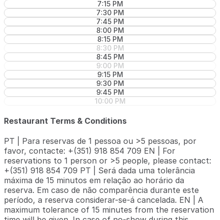
7:15 PM
7:30 PM
7:45 PM
8:00 PM
8:15 PM
8:30 PM
8:45 PM
9:00 PM
9:15 PM
9:30 PM
9:45 PM
10:00 PM
Restaurant Terms & Conditions
PT | Para reservas de 1 pessoa ou >5 pessoas, por
favor, contacte: +(351) 918 854 709 EN | For
reservations to 1 person or >5 people, please contact:
+(351) 918 854 709 PT | Será dada uma tolerância
máxima de 15 minutos em relação ao horário da
reserva. Em caso de não comparência durante este
período, a reserva considerar-se-á cancelada. EN | A
maximum tolerance of 15 minutes from the reservation
time will be given. In case of no-show during this