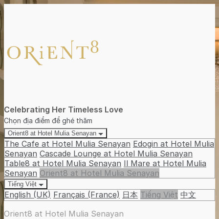
Celebrating Her Timeless Love
Chọn địa điểm để ghé thăm
Orient8 at Hotel Mulia Senayan
The Cafe at Hotel Mulia Senayan
Edogin at Hotel Mulia
Senayan
Cascade Lounge at Hotel Mulia Senayan
Table8 at Hotel Mulia Senayan
Il Mare at Hotel Mulia
Senayan
Orient8 at Hotel Mulia Senayan
Tiếng Việt
English (UK)
Français (France)
日本
Tiếng Việt
中文
Orient8 at Hotel Mulia Senayan