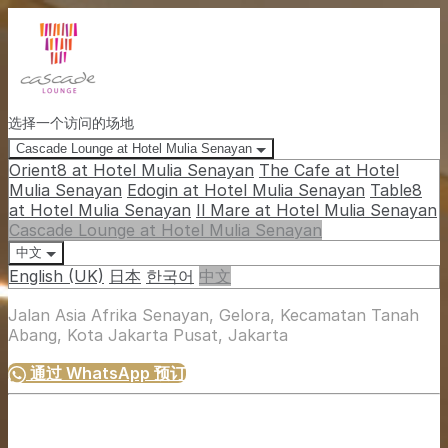
选择一个访问的场地
Cascade Lounge at Hotel Mulia Senayan
Orient8 at Hotel Mulia Senayan
The Cafe at Hotel
Mulia Senayan
Edogin at Hotel Mulia Senayan
Table8
at Hotel Mulia Senayan
Il Mare at Hotel Mulia Senayan
Cascade Lounge at Hotel Mulia Senayan
中文
English (UK)
日本
한국어
中文
Jalan Asia Afrika Senayan, Gelora, Kecamatan Tanah
Abang, Kota Jakarta Pusat, Jakarta
通过 WhatsApp 预订