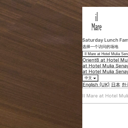
Saturday Lunch Fami
选择一个访问的场地
Il Mare at Hotel Mulia S
Orient8 at Hotel Mu
at Hotel Mulia Sena
at Hotel Mulia Sena
中文
English (UK)
日本
한
Il Mare at Hotel Mu