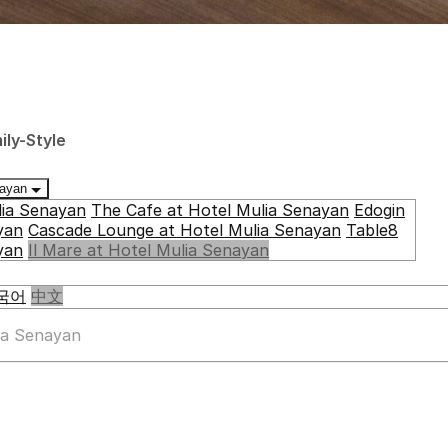
ly-Style
enayan
lia Senayan
The Cafe at Hotel Mulia Senayan
Edogin
yan
Cascade Lounge at Hotel Mulia Senayan
Table8
yan
Il Mare at Hotel Mulia Senayan
국어
中文
lia Senayan