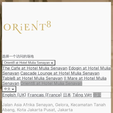
选择一个访问的场地
Orient8 at Hotel Mulia Senayan
The Cafe at Hotel Mulia Senayan
Edogin at Hotel Mulia
Senayan
Cascade Lounge at Hotel Mulia Senayan
Table8 at Hotel Mulia Senayan
Il Mare at Hotel Mulia
Senayan
Orient8 at Hotel Mulia Senayan
中文
English (UK)
Français (France)
日本
Tiếng Việt
中文
Jalan Asia Afrika Senayan, Gelora, Kecamatan Tanah
Abang, Kota Jakarta Pusat, Jakarta