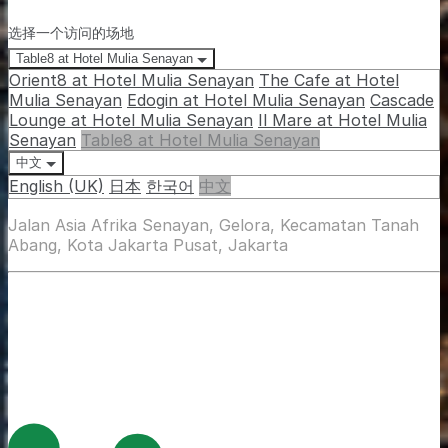
选择一个访问的场地
Table8 at Hotel Mulia Senayan
Orient8 at Hotel Mulia Senayan
The Cafe at Hotel
Mulia Senayan
Edogin at Hotel Mulia Senayan
Cascade
Lounge at Hotel Mulia Senayan
Il Mare at Hotel Mulia
Senayan
Table8 at Hotel Mulia Senayan
中文
English (UK)
日本
한국어
中文
Jalan Asia Afrika Senayan, Gelora, Kecamatan Tanah
Abang, Kota Jakarta Pusat, Jakarta