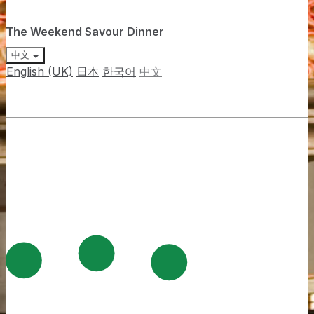
The Weekend Savour Dinner
中文
English (UK)
日本
한국어
中文
The Cafe at Hotel Mulia Senayan