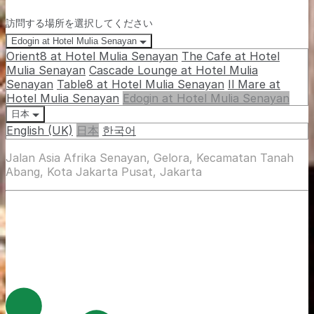
訪問する場所を選択してください
Edogin at Hotel Mulia Senayan
Orient8 at Hotel Mulia Senayan
The Cafe at Hotel
Mulia Senayan
Cascade Lounge at Hotel Mulia
Senayan
Table8 at Hotel Mulia Senayan
Il Mare at
Hotel Mulia Senayan
Edogin at Hotel Mulia Senayan
日本
English (UK)
日本
한국어
Jalan Asia Afrika Senayan, Gelora, Kecamatan Tanah
Abang, Kota Jakarta Pusat, Jakarta