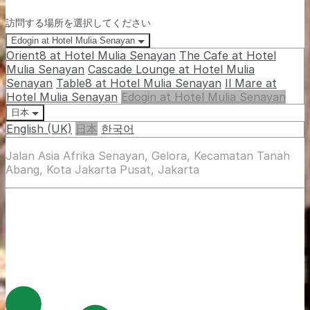
訪問する場所を選択してください
Edogin at Hotel Mulia Senayan
Orient8 at Hotel Mulia Senayan
The Cafe at Hotel
Mulia Senayan
Cascade Lounge at Hotel Mulia
Senayan
Table8 at Hotel Mulia Senayan
Il Mare at
Hotel Mulia Senayan
Edogin at Hotel Mulia Senayan
日本
English (UK)
日本
한국어
Jalan Asia Afrika Senayan, Gelora, Kecamatan Tanah
Abang, Kota Jakarta Pusat, Jakarta