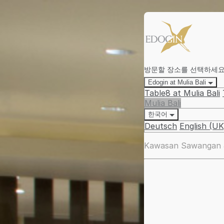
방문할 장소를 선택하세
Edogin at Mulia Bali
Table8 at Mulia Bali
Mulia Bali
한국어
Deutsch
English (UK
Kawasan Sawangan J