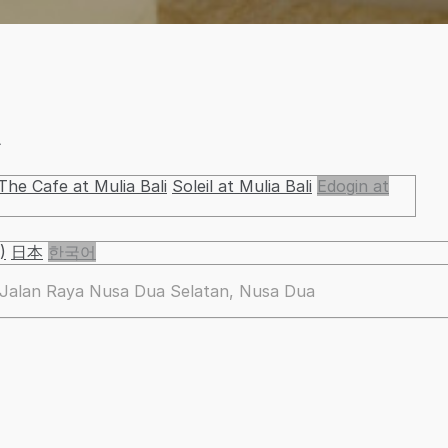
요
The Cafe at Mulia Bali
Soleil at Mulia Bali
Edogin at
)
日本
한국어
alan Raya Nusa Dua Selatan, Nusa Dua