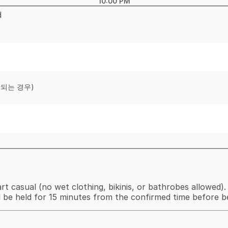
10:00 PM
d
당되는 경우)
t casual (no wet clothing, bikinis, or bathrobes allowed).
l be held for 15 minutes from the confirmed time before be