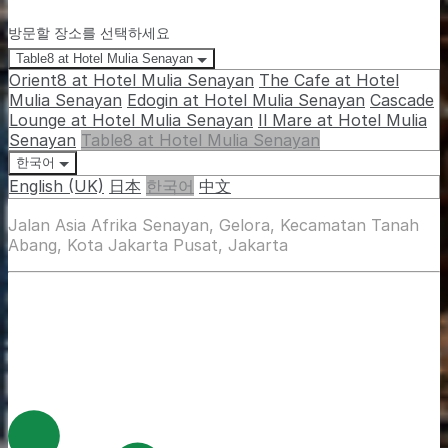
방문할 장소를 선택하세요
Table8 at Hotel Mulia Senayan
Orient8 at Hotel Mulia Senayan
The Cafe at Hotel
Mulia Senayan
Edogin at Hotel Mulia Senayan
Cascade
Lounge at Hotel Mulia Senayan
Il Mare at Hotel Mulia
Senayan
Table8 at Hotel Mulia Senayan
한국어
English (UK)
日本
한국어
中文
Jalan Asia Afrika Senayan, Gelora, Kecamatan Tanah
Abang, Kota Jakarta Pusat, Jakarta