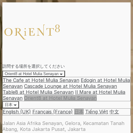
訪問する場所を選択してください
Orient8 at Hotel Mulia Senayan
The Cafe at Hotel Mulia Senayan
Edogin at Hotel Mulia
Senayan
Cascade Lounge at Hotel Mulia Senayan
Table8 at Hotel Mulia Senayan
Il Mare at Hotel Mulia
Senayan
Orient8 at Hotel Mulia Senayan
日本
English (UK)
Français (France)
日本
Tiếng Việt
中文
Jalan Asia Afrika Senayan, Gelora, Kecamatan Tanah
Abang, Kota Jakarta Pusat, Jakarta