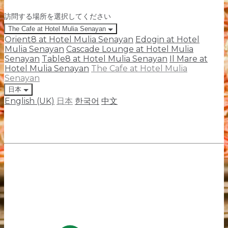
訪問する場所を選択してください
The Cafe at Hotel Mulia Senayan
Orient8 at Hotel Mulia Senayan
Edogin at Hotel
Mulia Senayan
Cascade Lounge at Hotel Mulia
Senayan
Table8 at Hotel Mulia Senayan
Il Mare at
Hotel Mulia Senayan
The Cafe at Hotel Mulia
Senayan
日本
English (UK)
日本
한국어
中文
Jalan Asia Afrika Senayan, Gelora, Kecamatan Tanah
Abang, Kota Jakarta Pusat, Jakarta