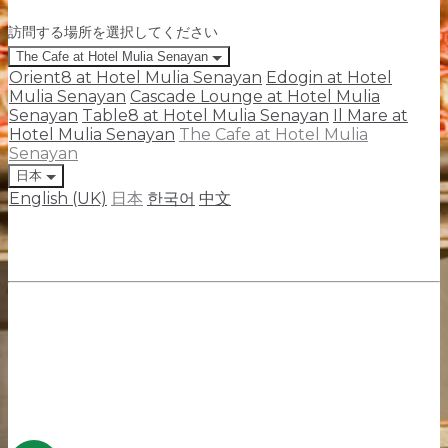
訪問する場所を選択してください
The Cafe at Hotel Mulia Senayan
Orient8 at Hotel Mulia Senayan
Edogin at Hotel
Mulia Senayan
Cascade Lounge at Hotel Mulia
Senayan
Table8 at Hotel Mulia Senayan
Il Mare at
Hotel Mulia Senayan
The Cafe at Hotel Mulia
Senayan
日本
English (UK)
日本
한국어
中文
Jalan Asia Afrika Senayan, Gelora, Kecamatan Tanah
Abang, Kota Jakarta Pusat, Jakarta