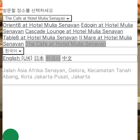
방문할 장소를 선택하세요
The Cafe at Hotel Mulia Senayan
Orient8 at Hotel Mulia Senayan
Edogin at Hotel Mulia
Senayan
Cascade Lounge at Hotel Mulia Senayan
Table8 at Hotel Mulia Senayan
Il Mare at Hotel Mulia
Senayan
The Cafe at Hotel Mulia Senayan
한국어
English (UK)
日本
한국어
中文
Jalan Asia Afrika Senayan, Gelora, Kecamatan Tanah
Abang, Kota Jakarta Pusat, Jakarta