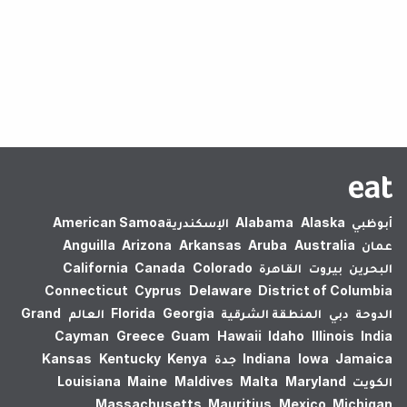
لم يتم العثور على نتائج.
أبوظبي
Alaska
Alabama
الإسكندرية‎
American Samoa
عمان
Australia
Aruba
Arkansas
Arizona
Anguilla
البحرين
بيروت
القاهرة
Colorado
Canada
California
Connecticut
Cyprus
Delaware
District of Columbia
الدوحة
دبي
المنطقة الشرقية
Georgia
Florida
العالم
Grand
Cayman
Greece
Guam
Hawaii
Idaho
Illinois
India
Jamaica
Iowa
Indiana
جدة
Kenya
Kentucky
Kansas
الكويت
Maryland
Malta
Maldives
Maine
Louisiana
Massachusetts
Mauritius
Mexico
Michigan