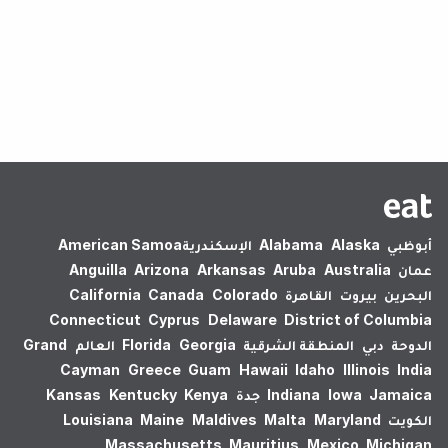
لم يتم العثور على نتائج.
أبوظبي
Alaska
Alabama
الإسكندرية‎
American Samoa
عمان
Australia
Aruba
Arkansas
Arizona
Anguilla
البحرين
بيروت
القاهرة
Colorado
Canada
California
Connecticut
Cyprus
Delaware
District of Columbia
الدوحة
دبي
المنطقة الشرقية
Georgia
Florida
العالم
Grand
Cayman
Greece
Guam
Hawaii
Idaho
Illinois
India
Jamaica
Iowa
Indiana
جدة
Kenya
Kentucky
Kansas
الكويت
Maryland
Malta
Maldives
Maine
Louisiana
Massachusetts
Mauritius
Mexico
Michigan