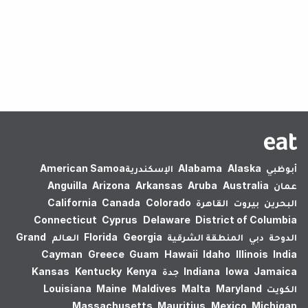
لم يتم العثور على نتائج.
أبوظبي
Alaska
Alabama
الإسكندرية‎
American Samoa
عمان
Australia
Aruba
Arkansas
Arizona
Anguilla
البحرين
بيروت
القاهرة
Colorado
Canada
California
Connecticut
Cyprus
Delaware
District of Columbia
الدوحة
دبي
المنطقة الشرقية
Georgia
Florida
العالم
Grand
Cayman
Greece
Guam
Hawaii
Idaho
Illinois
India
Jamaica
Iowa
Indiana
جدة
Kenya
Kentucky
Kansas
الكويت
Maryland
Malta
Maldives
Maine
Louisiana
Massachusetts
Mauritius
Mexico
Michigan