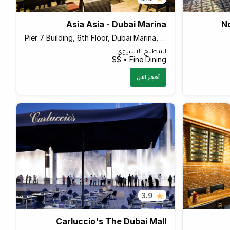
Asia Asia - Dubai Marina
No
Pier 7 Building, 6th Floor, Dubai Marina, Sheikh Zayed Rd
المطبخ الآسيوي
Fine Dining • $$
أحجز الان
3.9
Carluccio's The Dubai Mall