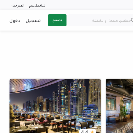
للمطاعم
العربية
تسجيل
دخول
تصفح
4.4