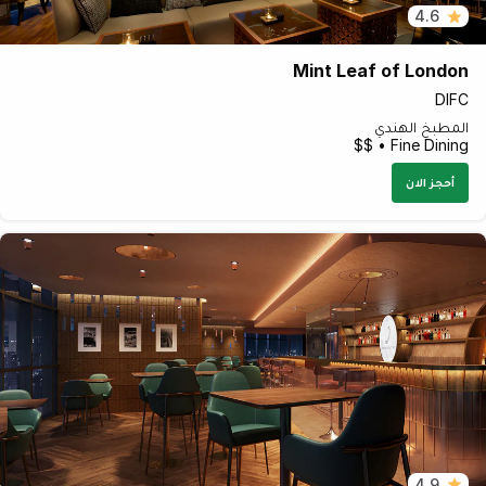
4.6
Mint Leaf of London
DIFC
المطبخ الهندي
Fine Dining • $$
أحجز الان
4.9