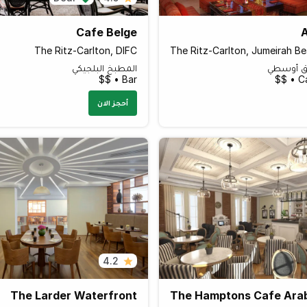
Cafe Belge
The Ritz-Carlton, DIFC
ق أوسطي
المطبخ البلجيكي
Bar • $$
Ca
أحجز الان
4.2
The Larder Waterfront