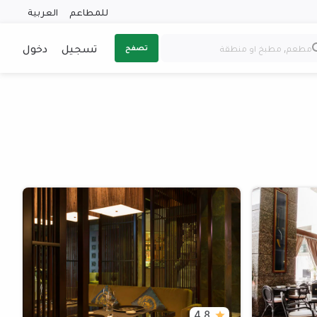
للمطاعم
العربية
تسجيل
دخول
تصفح
4.8