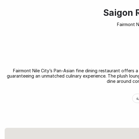
Saigon 
Fairmont Ni
Fairmont Nile City’s Pan-Asian fine dining restaurant offers a
guaranteeing an unmatched culinary experience. The plush lounge 
dine around con
ة