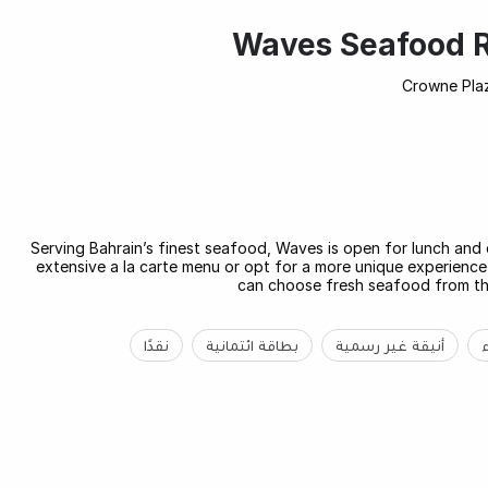
Waves Seafood R
Crowne Plaz
Serving Bahrain’s finest seafood, Waves is open for lunch and 
extensive a la carte menu or opt for a more unique experienc
can choose fresh seafood from the 
أنيقة غير رسمية
بطاقة ائتمانية
نقدًا