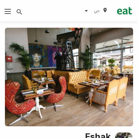
دبي
Eshak