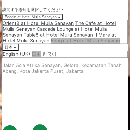
訪問する場所を選択してください
Edogin at Hotel Mulia Senayan
Orient8 at Hotel Mulia Senayan
The Cafe at Hotel
Mulia Senayan
Cascade Lounge at Hotel Mulia
Senayan
Table8 at Hotel Mulia Senayan
Il Mare at
Hotel Mulia Senayan
Edogin at Hotel Mulia Senayan
日本
English (UK)
日本
한국어
Jalan Asia Afrika Senayan, Gelora, Kecamatan Tanah
Abang, Kota Jakarta Pusat, Jakarta