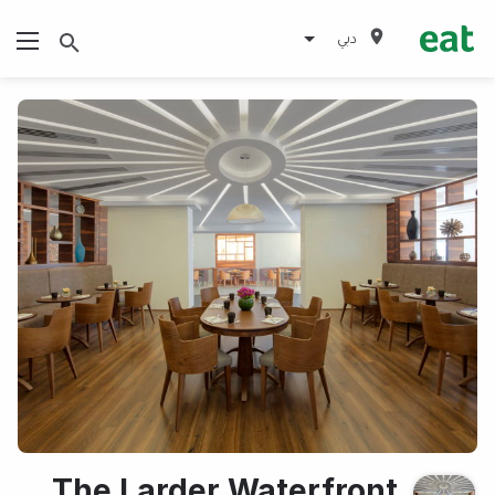
دبي
The Larder Waterfront