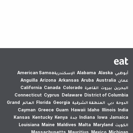
لم يتم العثور على نتائج.
أبوظبي
Alaska
Alabama
الإسكندرية‎
American Samoa
عمان
Australia
Aruba
Arkansas
Arizona
Anguilla
البحرين
بيروت
القاهرة
Colorado
Canada
California
Connecticut
Cyprus
Delaware
District of Columbia
الدوحة
دبي
المنطقة الشرقية
Georgia
Florida
العالم
Grand
Cayman
Greece
Guam
Hawaii
Idaho
Illinois
India
Jamaica
Iowa
Indiana
جدة
Kenya
Kentucky
Kansas
الكويت
Maryland
Malta
Maldives
Maine
Louisiana
Massachusetts
Mauritius
Mexico
Michigan