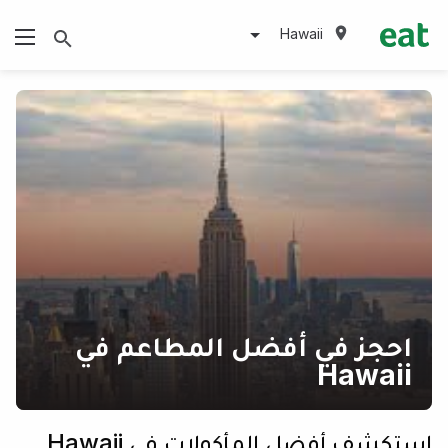
Hawaii
احجز في أفضل المطاعم في
Hawaii
استكشف أفضل المأكولات في Hawaii