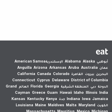
لم يتم العثور على نتائج.
أبوظبي
Alaska
Alabama
الإسكندرية‎
American Samoa
عمان
Australia
Aruba
Arkansas
Arizona
Anguilla
البحرين
بيروت
القاهرة
Colorado
Canada
California
Connecticut
Cyprus
Delaware
District of Columbia
الدوحة
دبي
المنطقة الشرقية
Georgia
Florida
العالم
Grand
Cayman
Greece
Guam
Hawaii
Idaho
Illinois
India
Jamaica
Iowa
Indiana
جدة
Kenya
Kentucky
Kansas
الكويت
Maryland
Malta
Maldives
Maine
Louisiana
Massachusetts
Mauritius
Mexico
Michigan