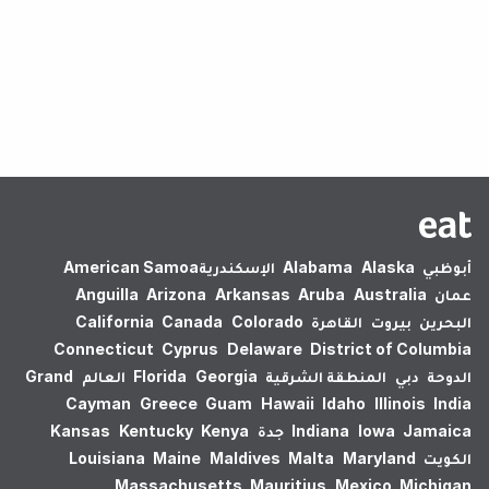
لم يتم العثور على نتائج.
أبوظبي
Alaska
Alabama
الإسكندرية‎
American Samoa
عمان
Australia
Aruba
Arkansas
Arizona
Anguilla
البحرين
بيروت
القاهرة
Colorado
Canada
California
Connecticut
Cyprus
Delaware
District of Columbia
الدوحة
دبي
المنطقة الشرقية
Georgia
Florida
العالم
Grand
Cayman
Greece
Guam
Hawaii
Idaho
Illinois
India
Jamaica
Iowa
Indiana
جدة
Kenya
Kentucky
Kansas
الكويت
Maryland
Malta
Maldives
Maine
Louisiana
Massachusetts
Mauritius
Mexico
Michigan