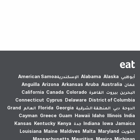
لم يتم العثور على نتائج.
أبوظبي
Alaska
Alabama
الإسكندرية‎
American Samoa
عمان
Australia
Aruba
Arkansas
Arizona
Anguilla
البحرين
بيروت
القاهرة
Colorado
Canada
California
Connecticut
Cyprus
Delaware
District of Columbia
الدوحة
دبي
المنطقة الشرقية
Georgia
Florida
العالم
Grand
Cayman
Greece
Guam
Hawaii
Idaho
Illinois
India
Jamaica
Iowa
Indiana
جدة
Kenya
Kentucky
Kansas
الكويت
Maryland
Malta
Maldives
Maine
Louisiana
Massachusetts
Mauritius
Mexico
Michigan