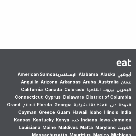
لم يتم العثور على نتائج.
أبوظبي
Alaska
Alabama
الإسكندرية‎
American Samoa
عمان
Australia
Aruba
Arkansas
Arizona
Anguilla
البحرين
بيروت
القاهرة
Colorado
Canada
California
Connecticut
Cyprus
Delaware
District of Columbia
الدوحة
دبي
المنطقة الشرقية
Georgia
Florida
العالم
Grand
Cayman
Greece
Guam
Hawaii
Idaho
Illinois
India
Jamaica
Iowa
Indiana
جدة
Kenya
Kentucky
Kansas
الكويت
Maryland
Malta
Maldives
Maine
Louisiana
Massachusetts
Mauritius
Mexico
Michigan