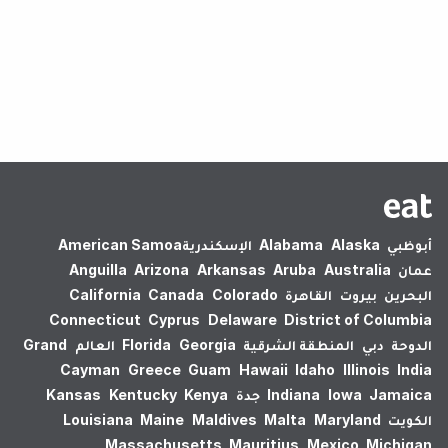
لم يتم العثور على نتائج.
أبوظبي
Alaska
Alabama
الإسكندرية‎
American Samoa
عمان
Australia
Aruba
Arkansas
Arizona
Anguilla
البحرين
بيروت
القاهرة
Colorado
Canada
California
Connecticut
Cyprus
Delaware
District of Columbia
الدوحة
دبي
المنطقة الشرقية
Georgia
Florida
العالم
Grand
Cayman
Greece
Guam
Hawaii
Idaho
Illinois
India
Jamaica
Iowa
Indiana
جدة
Kenya
Kentucky
Kansas
الكويت
Maryland
Malta
Maldives
Maine
Louisiana
Massachusetts
Mauritius
Mexico
Michigan