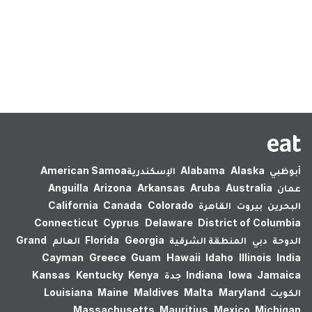
لم يتم العثور على نتائج.
أبوظبي
Alaska
Alabama
الإسكندرية‎
American Samoa
عمان
Australia
Aruba
Arkansas
Arizona
Anguilla
البحرين
بيروت
القاهرة
Colorado
Canada
California
Connecticut
Cyprus
Delaware
District of Columbia
الدوحة
دبي
المنطقة الشرقية
Georgia
Florida
العالم
Grand
Cayman
Greece
Guam
Hawaii
Idaho
Illinois
India
Jamaica
Iowa
Indiana
جدة
Kenya
Kentucky
Kansas
الكويت
Maryland
Malta
Maldives
Maine
Louisiana
Massachusetts
Mauritius
Mexico
Michigan