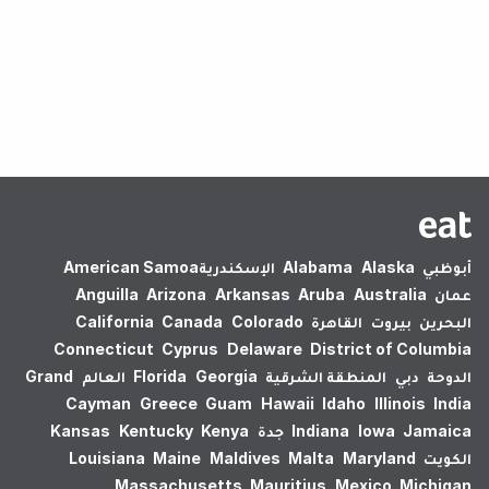
لم يتم العثور على نتائج.
أبوظبي
Alaska
Alabama
الإسكندرية‎
American Samoa
عمان
Australia
Aruba
Arkansas
Arizona
Anguilla
البحرين
بيروت
القاهرة
Colorado
Canada
California
Connecticut
Cyprus
Delaware
District of Columbia
الدوحة
دبي
المنطقة الشرقية
Georgia
Florida
العالم
Grand
Cayman
Greece
Guam
Hawaii
Idaho
Illinois
India
Jamaica
Iowa
Indiana
جدة
Kenya
Kentucky
Kansas
الكويت
Maryland
Malta
Maldives
Maine
Louisiana
Massachusetts
Mauritius
Mexico
Michigan