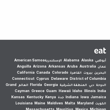
لم يتم العثور على نتائج.
أبوظبي
Alaska
Alabama
الإسكندرية‎
American Samoa
عمان
Australia
Aruba
Arkansas
Arizona
Anguilla
البحرين
بيروت
القاهرة
Colorado
Canada
California
Connecticut
Cyprus
Delaware
District of Columbia
الدوحة
دبي
المنطقة الشرقية
Georgia
Florida
العالم
Grand
Cayman
Greece
Guam
Hawaii
Idaho
Illinois
India
Jamaica
Iowa
Indiana
جدة
Kenya
Kentucky
Kansas
الكويت
Maryland
Malta
Maldives
Maine
Louisiana
Massachusetts
Mauritius
Mexico
Michigan