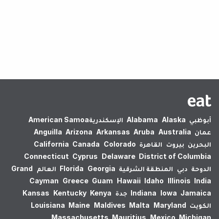
لم يتم العثور على نتائج.
أبوظبي
Alaska
Alabama
الإسكندرية‎
American Samoa
عمان
Australia
Aruba
Arkansas
Arizona
Anguilla
البحرين
بيروت
القاهرة
Colorado
Canada
California
Connecticut
Cyprus
Delaware
District of Columbia
الدوحة
دبي
المنطقة الشرقية
Georgia
Florida
العالم
Grand
Cayman
Greece
Guam
Hawaii
Idaho
Illinois
India
Jamaica
Iowa
Indiana
جدة
Kenya
Kentucky
Kansas
الكويت
Maryland
Malta
Maldives
Maine
Louisiana
Massachusetts
Mauritius
Mexico
Michigan