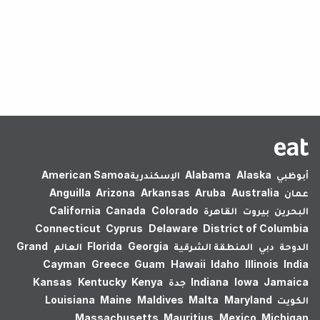
لم يتم العثور على نتائج.
أبوظبي
Alaska
Alabama
الإسكندرية‎
American Samoa
عمان
Australia
Aruba
Arkansas
Arizona
Anguilla
البحرين
بيروت
القاهرة
Colorado
Canada
California
Connecticut
Cyprus
Delaware
District of Columbia
الدوحة
دبي
المنطقة الشرقية
Georgia
Florida
العالم
Grand
Cayman
Greece
Guam
Hawaii
Idaho
Illinois
India
Jamaica
Iowa
Indiana
جدة
Kenya
Kentucky
Kansas
الكويت
Maryland
Malta
Maldives
Maine
Louisiana
Massachusetts
Mauritius
Mexico
Michigan