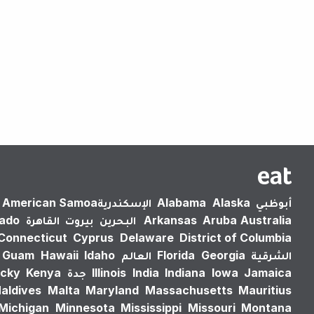
أبوظبي
Alaska
Alabama
الإسكندرية‎
American Samoa
Australia
Aruba
Arkansas
البحرين
بيروت
القاهرة
rado
Connecticut
Cyprus
Delaware
District of Columbia
الشرقية
Georgia
Florida
العالم
Idaho
Hawaii
Guam
Jamaica
Iowa
Indiana
India
Illinois
جدة
Kenya
cky
aldives
Malta
Maryland
Massachusetts
Mauritius
Michigan
Minnesota
Mississippi
Missouri
Montana