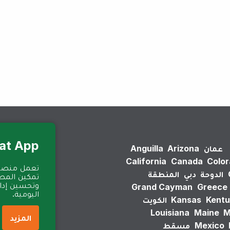
لم يتم العثور على نتائج.
Eat App للمطا
عمان
Arizona
Anguilla
California
Canada
Colo
الدوحة
دبي
المنطقة
تمكين المطا
وتحسين إدارة
Grand Cayman
Greece
اليومية.
Kentu
Kansas
الكويت
Louisiana
Maine
M
المزيد
Mexico
مسقط