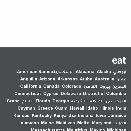
لم يتم العثور على نتائج.
أبوظبي
Alaska
Alabama
الإسكندرية‎
American Samoa
عمان
Australia
Aruba
Arkansas
Arizona
Anguilla
البحرين
بيروت
القاهرة
Colorado
Canada
California
Connecticut
Cyprus
Delaware
District of Columbia
الدوحة
دبي
المنطقة الشرقية
Georgia
Florida
العالم
Grand
Cayman
Greece
Guam
Hawaii
Idaho
Illinois
India
Jamaica
Iowa
Indiana
جدة
Kenya
Kentucky
Kansas
الكويت
Maryland
Malta
Maldives
Maine
Louisiana
Massachusetts
Mauritius
Mexico
Michigan