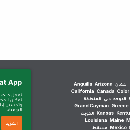
لم يتم العثور على نتائج.
Eat App للمطا
عمان
Arizona
Anguilla
California
Canada
Colo
الدوحة
دبي
المنطقة
تمكين المطا
وتحسين إدارة
Grand Cayman
Greece
اليومية.
Kentu
Kansas
الكويت
Louisiana
Maine
M
المزيد
Mexico
مسقط