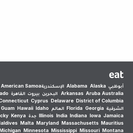
أبوظبي
Alaska
Alabama
الإسكندرية‎
American Samoa
Australia
Aruba
Arkansas
البحرين
بيروت
القاهرة
rado
Connecticut
Cyprus
Delaware
District of Columbia
الشرقية
Georgia
Florida
العالم
Idaho
Hawaii
Guam
Jamaica
Iowa
Indiana
India
Illinois
جدة
Kenya
cky
aldives
Malta
Maryland
Massachusetts
Mauritius
Michigan
Minnesota
Mississippi
Missouri
Montana