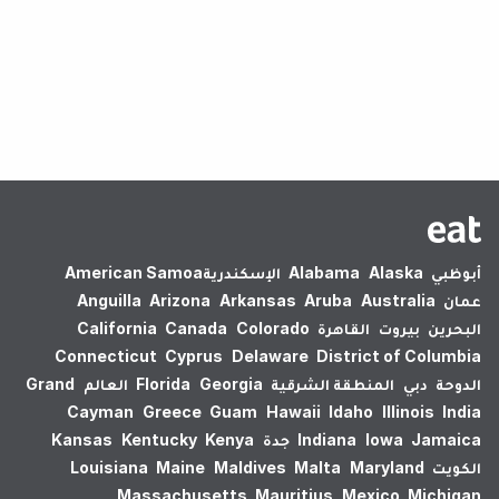
لم يتم العثور على نتائج.
أبوظبي
Alaska
Alabama
الإسكندرية‎
American Samoa
عمان
Australia
Aruba
Arkansas
Arizona
Anguilla
البحرين
بيروت
القاهرة
Colorado
Canada
California
Connecticut
Cyprus
Delaware
District of Columbia
الدوحة
دبي
المنطقة الشرقية
Georgia
Florida
العالم
Grand
Cayman
Greece
Guam
Hawaii
Idaho
Illinois
India
Jamaica
Iowa
Indiana
جدة
Kenya
Kentucky
Kansas
الكويت
Maryland
Malta
Maldives
Maine
Louisiana
Massachusetts
Mauritius
Mexico
Michigan