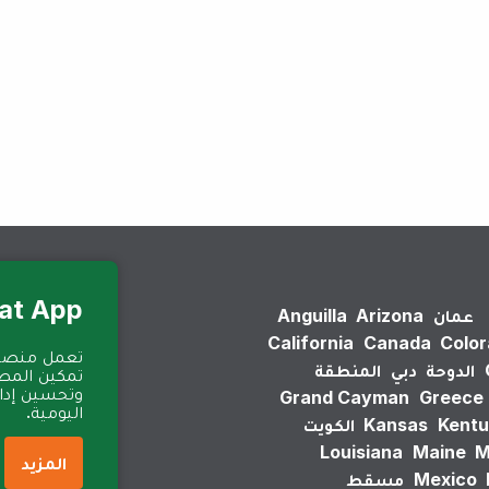
لم يتم العثور على نتائج.
Eat App للمطا
عمان
Arizona
Anguilla
California
Canada
Colo
الدوحة
دبي
المنطقة
تمكين المطا
وتحسين إدارة
Grand Cayman
Greece
اليومية.
Kentu
Kansas
الكويت
Louisiana
Maine
M
المزيد
Mexico
مسقط