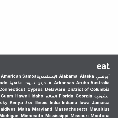
أبوظبي
Alaska
Alabama
الإسكندرية‎
American Samoa
Australia
Aruba
Arkansas
البحرين
بيروت
القاهرة
rado
Connecticut
Cyprus
Delaware
District of Columbia
الشرقية
Georgia
Florida
العالم
Idaho
Hawaii
Guam
Jamaica
Iowa
Indiana
India
Illinois
جدة
Kenya
cky
aldives
Malta
Maryland
Massachusetts
Mauritius
Michigan
Minnesota
Mississippi
Missouri
Montana